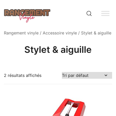
Skip
to
content
Rangement vinyle
Rangement vinyle
/
Accessoire vinyle
/ Stylet & aiguille
Stylet & aiguille
2 résultats affichés
8 €
11 €
8
9
10
10
11