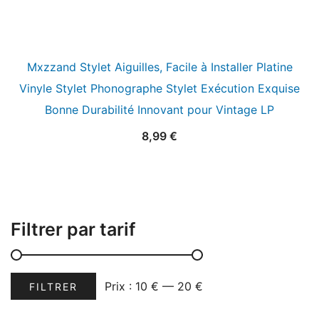
Mxzzand Stylet Aiguilles, Facile à Installer Platine
Vinyle Stylet Phonographe Stylet Exécution Exquise
Bonne Durabilité Innovant pour Vintage LP
8,99
€
Filtrer par tarif
Prix
Prix
Prix :
10 €
—
20 €
FILTRER
min
max