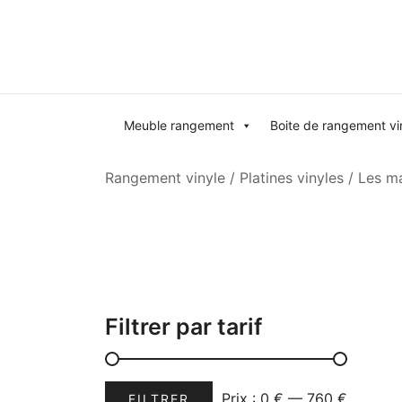
Skip
to
content
Meuble rangement
Boite de rangement vi
Rangement vinyle
/
Platines vinyles
/
Les ma
Filtrer par tarif
Prix
Prix
Prix :
0 €
—
760 €
FILTRER