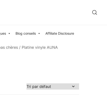
ques
Blog conseils
Affiliate Disclosure
pas chères
/ Platine vinyle AUNA
759 €
571
759