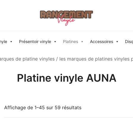
Rangement vinyle
nyle
Présentoir vinyle
Platines
Accessoires
Dis
rques de platine vinyles
/
les marques de platines vinyles 
Platine vinyle AUNA
Affichage de 1–45 sur 59 résultats
8 €
8
196
384