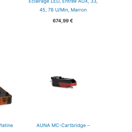
Éclairage LED, Entrée AUX, 33,
45, 78 U/Min, Marron
674,99
€
latine
AUNA MC-Cartbridge –