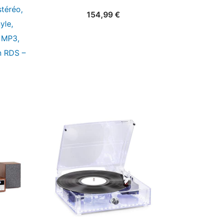
téréo,
154,99
€
yle,
 MP3,
n RDS –