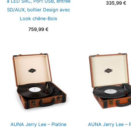
à LED SRC, Port USB, entrée
335,99
€
SD/AUX, boîtier Design avec
Look chêne-Bois
759,99
€
AUNA Jerry Lee – Platine
AUNA Jerry Lee – P