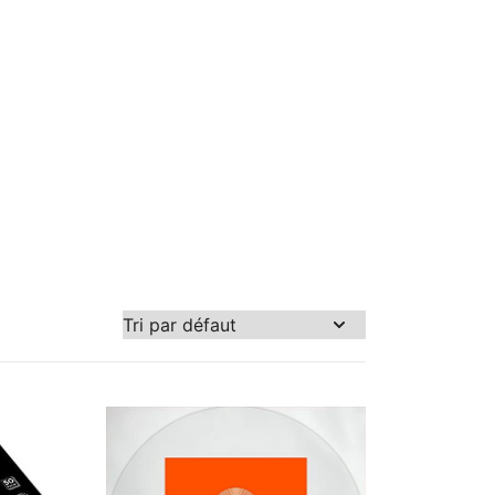
250 €
188
250