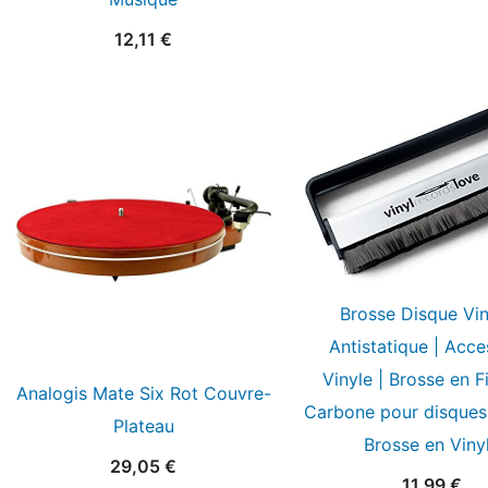
12,11
€
Brosse Disque Vin
Antistatique | Acce
Vinyle | Brosse en F
Analogis Mate Six Rot Couvre-
Carbone pour disques 
Plateau
Brosse en Viny
29,05
€
11,99
€