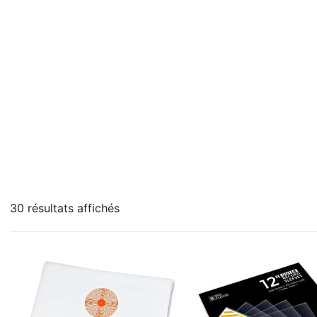
30 résultats affichés
3 €
3
65
127