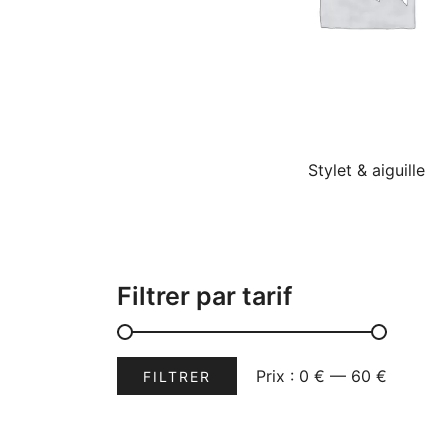
Stylet & aiguille
Filtrer par tarif
Prix
Prix
Prix :
0 €
—
60 €
FILTRER
min
max