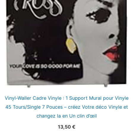
Vinyl-Waller Cadre Vinyle : 1 Support Mural pour Vinyle
45 Tours/Single 7 Pouces – créez Votre déco Vinyle et
changez la en Un clin d’œil
13,50
€