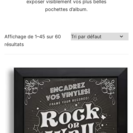
exposer visiblement vos plus belles
pochettes d’album.
Affichage de 1–45 sur 60
5 €
2.399 €
résultats
5
604
1.202
1.801
2.399