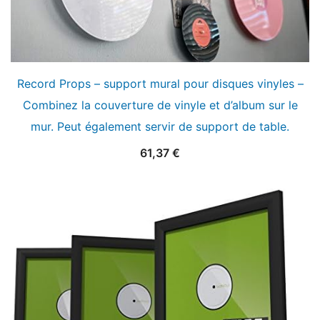
Record Props – support mural pour disques vinyles –
Combinez la couverture de vinyle et d’album sur le
mur. Peut également servir de support de table.
61,37
€