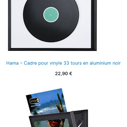
Hama – Cadre pour vinyle 33 tours en aluminium noir
22,90
€