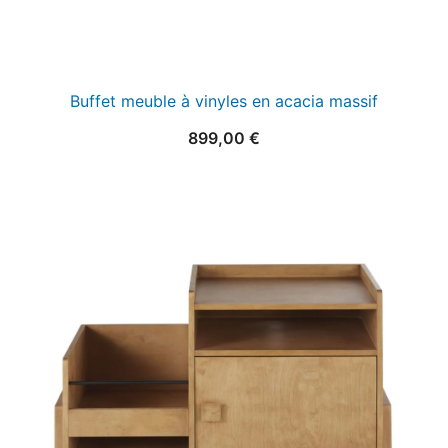
Buffet meuble à vinyles en acacia massif
899,00
€