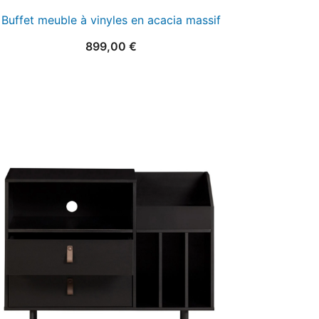
Buffet meuble à vinyles en acacia massif
899,00
€