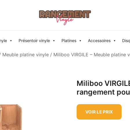
Rangement vinyle
nyle
Présentoir vinyle
Platines
Accessoires
Dis
/
Meuble platine vinyle
/ Miliboo VIRGILE – Meuble platine 
Miliboo VIRGILE
rangement pour
VOIR LE PRIX