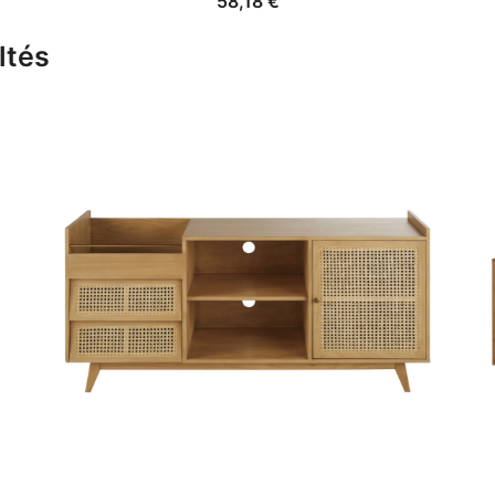
58,18
€
ltés