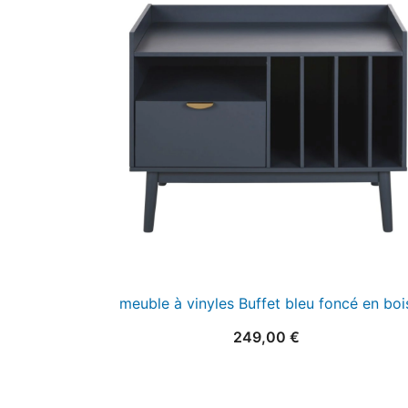
meuble à vinyles Buffet bleu foncé en boi
249,00
€