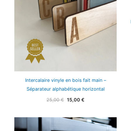
Intercalaire vinyle en bois fait main –
Séparateur alphabétique horizontal
Le
Le
25,00
€
15,00
€
prix
prix
initial
actuel
était :
est :
25,00 €.
15,00 €.