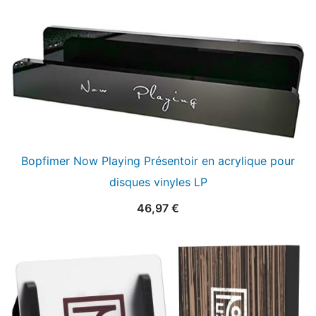
Bopfimer Now Playing Présentoir en acrylique pour
disques vinyles LP
46,97
€