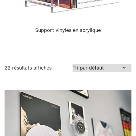
Support vinyles en acrylique
22 résultats affichés
5 €
4.568 €
5
1.146
2.287
3.427
4.568