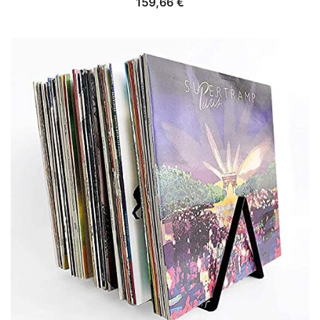
159,66
€