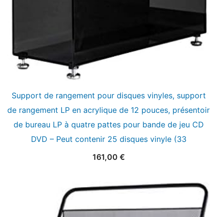
Support de rangement pour disques vinyles, support
de rangement LP en acrylique de 12 pouces, présentoir
de bureau LP à quatre pattes pour bande de jeu CD
DVD – Peut contenir 25 disques vinyle (33
161,00
€