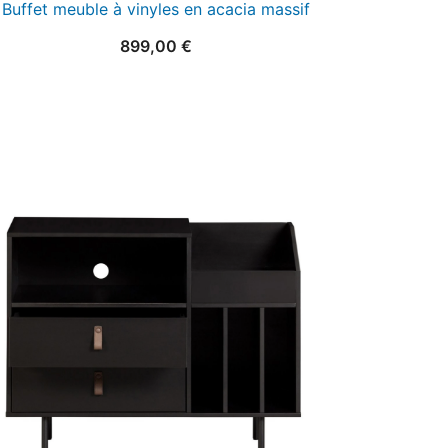
Buffet meuble à vinyles en acacia massif
899,00
€