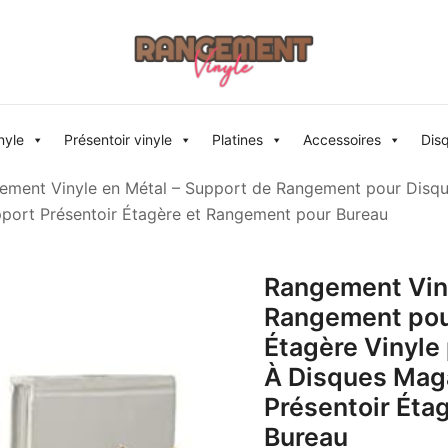
Rangement vinyle
nyle
Présentoir vinyle
Platines
Accessoires
Dis
ement Vinyle en Métal – Support de Rangement pour Disques
pport Présentoir Étagère et Rangement pour Bureau
Rangement Viny
Rangement pour
Étagère Vinyle
À Disques Maga
Présentoir Éta
Bureau