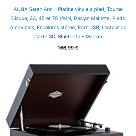
AUNA Sarah Ann – Platine vinyle à pied, Tourne
Disque, 33, 45 et 78 t/MN, Design Mallette, Pieds
Amovibles, Enceintes stéréo, Port USB, Lecteur de
Carte SD, Bluetooth – Marron
166,99
€