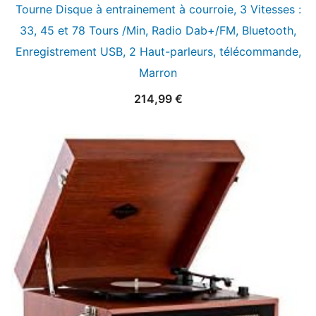
Tourne Disque à entrainement à courroie, 3 Vitesses :
33, 45 et 78 Tours /Min, Radio Dab+/FM, Bluetooth,
Enregistrement USB, 2 Haut-parleurs, télécommande,
Marron
214,99
€