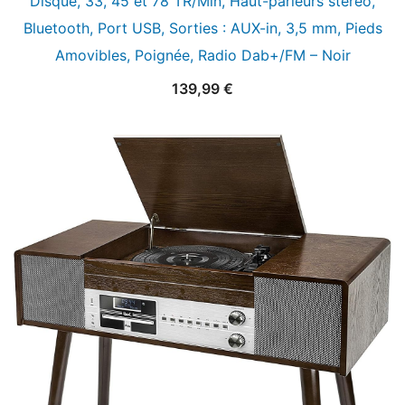
Disque, 33, 45 et 78 TR/Min, Haut-parleurs stéréo,
Bluetooth, Port USB, Sorties : AUX-in, 3,5 mm, Pieds
Amovibles, Poignée, Radio Dab+/FM – Noir
139,99
€