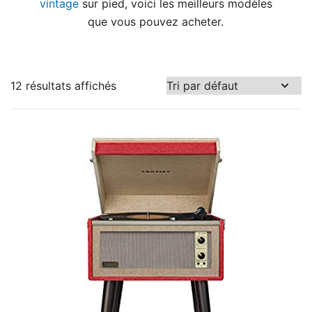
vintage
sur pied, voici les meilleurs modèles
que vous pouvez acheter.
12 résultats affichés
114 €
306 €
114
162
210
258
306