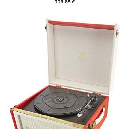
306,85
€