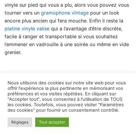
vinyle sur pied qui vous a plu, alors vous pouvez vous
tourner vers un
gramophone vintage
pour un look
encore plus ancien qui fera mouche. Enfin il reste la
platine vinyle valise
qui a l’avantage d’être discrète,
facile à ranger et transportable si vous souhaitez
l’emmener en vadrouille à une soirée ou même en vide
grenier.
Nous utilisons des cookies sur notre site web pour vous
Filtrer par tarif
offrir l'expérience la plus pertinente en mémorisant vos
préférences et vos visites répétées. En cliquant sur
"Accepter tout", vous consentez à l'utilisation de TOUS
les cookies. Toutefois, vous pouvez visiter "Paramètres
des cookies" pour fournir un consentement contrôlé.
Prix
Prix
Prix :
90 €
—
310 €
FILTRER
min
max
Réglages
Tout accepter