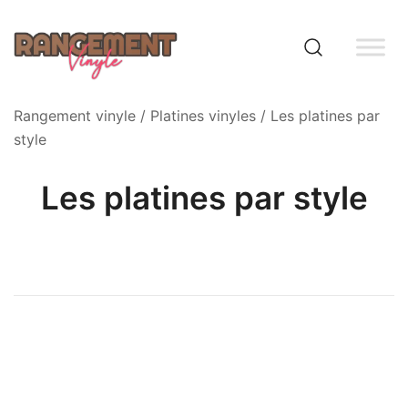
Skip
to
content
Rangement vinyle
Rangement vinyle
/
Platines vinyles
/ Les platines par
style
Les platines par style
1 €
983 €
1
247
492
738
983