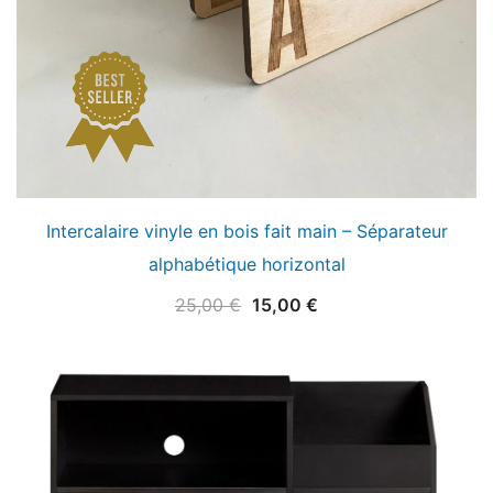
Intercalaire vinyle en bois fait main – Séparateur
alphabétique horizontal
Le
Le
25,00
€
15,00
€
prix
prix
initial
actuel
était :
est :
25,00 €.
15,00 €.