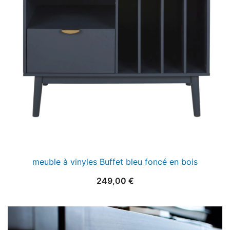
meuble à vinyles Buffet bleu foncé en bois
249,00
€