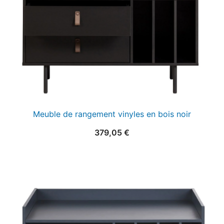
Meuble de rangement vinyles en bois noir
379,05
€