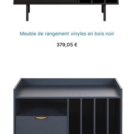
Meuble de rangement vinyles en bois noir
379,05
€