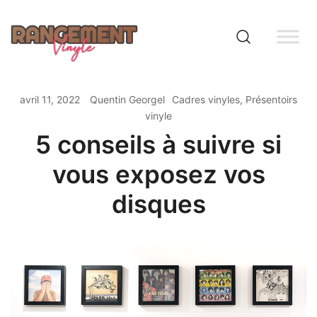
Skip
to
content
Rangement vinyle
avril 11, 2022
Quentin Georgel
Cadres vinyles
,
Présentoirs
vinyle
5 conseils à suivre si
vous exposez vos
disques