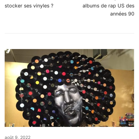
de
stocker ses vinyles ?
albums de rap US des
années 90
l’article
août 9, 2022