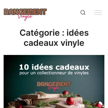
Skip
to
content
Rangement vinyle
Catégorie :
idées
cadeaux vinyle