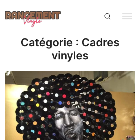
Skip
to
content
Rangement vinyle
Catégorie :
Cadres
vinyles