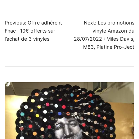
Navigation
Previous:
Offre adhérent
Next:
Les promotions
de
Fnac : 10€ offerts sur
vinyle Amazon du
l’achat de 3 vinyles
28/07/2022 : Miles Davis,
l’article
M83, Platine Pro-Ject