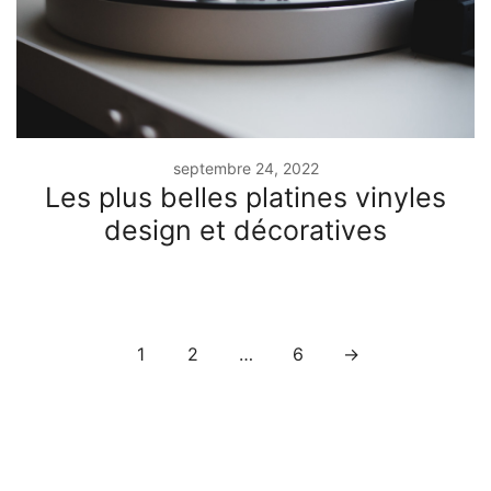
septembre 24, 2022
Les plus belles platines vinyles
design et décoratives
Pagination
1
2
…
6
→
des
publications