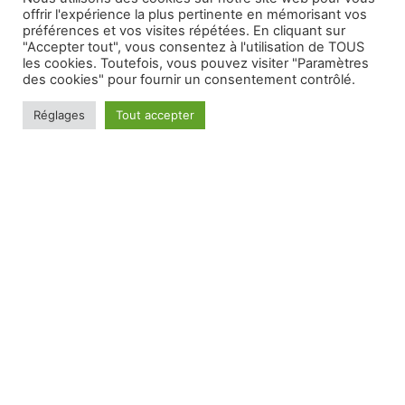
offrir l'expérience la plus pertinente en mémorisant vos
préférences et vos visites répétées. En cliquant sur
"Accepter tout", vous consentez à l'utilisation de TOUS
les cookies. Toutefois, vous pouvez visiter "Paramètres
des cookies" pour fournir un consentement contrôlé.
Réglages
Tout accepter
House of Marley Platine Vinyle Stir It Up - Câble Audio
RCA vers 3.5mm - Bambou & Get Together Mini
Enceinte Bluetooth Portable | Autonomie 10h, Caissons
de Basses 6.35cm, Haut-Parleurs | Noir