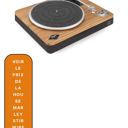
VOIR
LE
PRIX
DE
LA
HOU
SE
MAR
LEY
STIR
WIRE