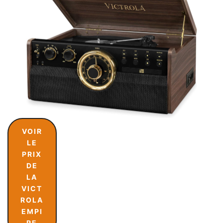
VOIR
LE
PRIX
DE
LA
VICT
ROLA
EMPI
RE