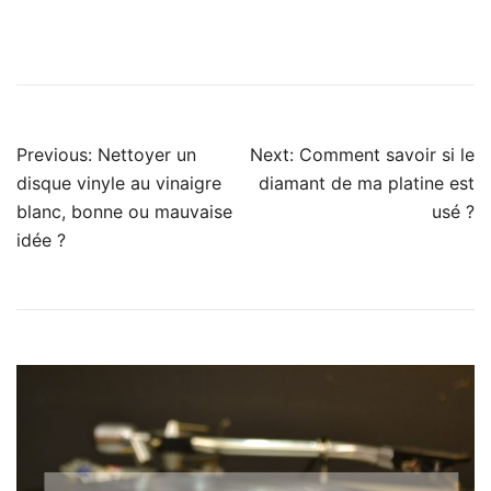
Navigation
Previous:
Nettoyer un
Next:
Comment savoir si le
de
disque vinyle au vinaigre
diamant de ma platine est
blanc, bonne ou mauvaise
usé ?
l’article
idée ?