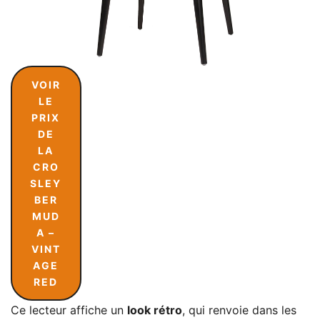
VOIR
LE
PRIX
DE
LA
CRO
SLEY
BER
MUD
A –
VINT
AGE
RED
Ce lecteur affiche un
look rétro
, qui renvoie dans les