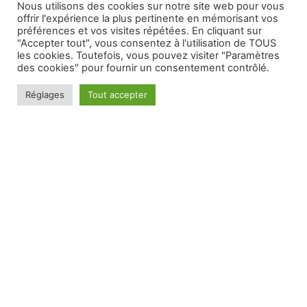
Nous utilisons des cookies sur notre site web pour vous
offrir l'expérience la plus pertinente en mémorisant vos
préférences et vos visites répétées. En cliquant sur
"Accepter tout", vous consentez à l'utilisation de TOUS
les cookies. Toutefois, vous pouvez visiter "Paramètres
des cookies" pour fournir un consentement contrôlé.
Réglages
Tout accepter
VEVOR Nettoyeur à Ultrasons pour Disque Vinyle
Nettoyeur Ultrasonique Professionnel 6L 3 Disques à
La Fois Machine à Ultrason Bac Inox Chauffage
Commande par Bouton Nettoyage Profonde Bijoux
Prothèse