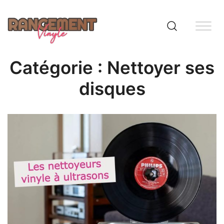
Skip
to
content
Rangement vinyle
Catégorie :
Nettoyer ses
disques