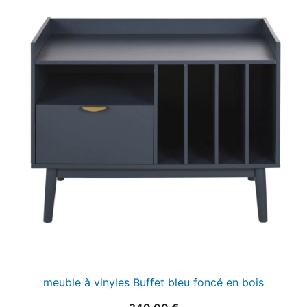
meuble à vinyles Buffet bleu foncé en bois