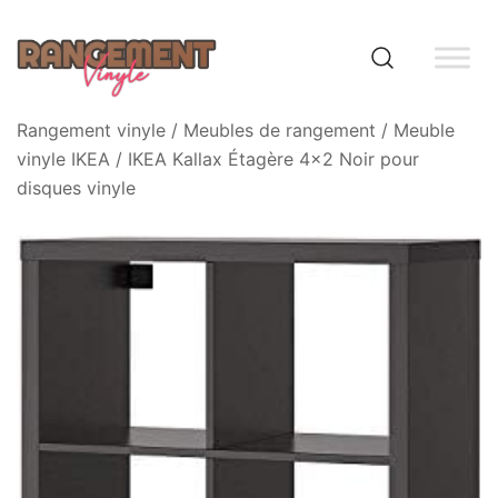
Skip
to
content
Rangement vinyle
Rangement vinyle
/
Meubles de rangement
/
Meuble
vinyle IKEA
/ IKEA Kallax Étagère 4×2 Noir pour
disques vinyle