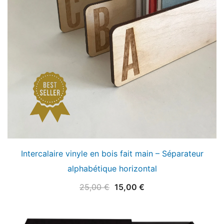
Intercalaire vinyle en bois fait main – Séparateur
alphabétique horizontal
Le
Le
25,00
€
15,00
€
prix
prix
initial
actuel