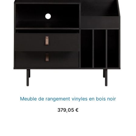
était :
est :
25,00 €.
15,00 €.
Meuble de rangement vinyles en bois noir
379,05
€