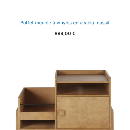
Buffet meuble à vinyles en acacia massif
899,00
€