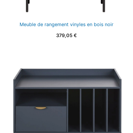
Meuble de rangement vinyles en bois noir
379,05
€