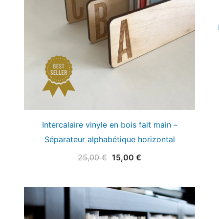
Intercalaire vinyle en bois fait main –
Séparateur alphabétique horizontal
Le
Le
25,00
€
15,00
€
prix
prix
initial
actuel
était :
est :
25,00 €.
15,00 €.