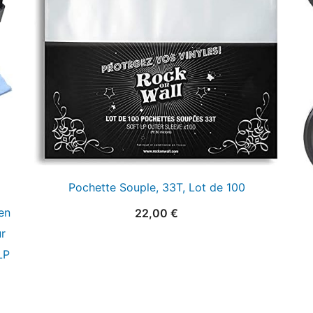
Pochette Souple, 33T, Lot de 100
en
22,00
€
ur
LP