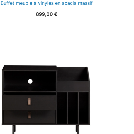
Buffet meuble à vinyles en acacia massif
899,00
€