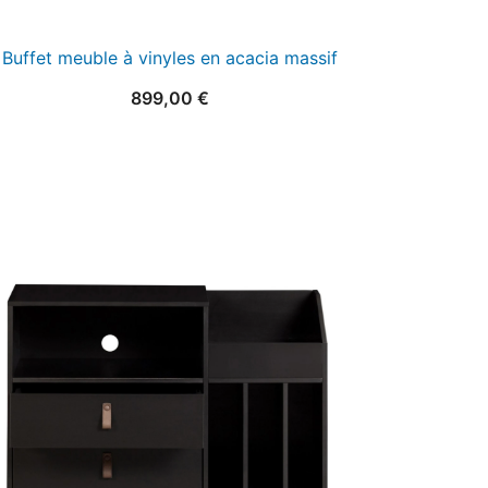
Buffet meuble à vinyles en acacia massif
899,00
€