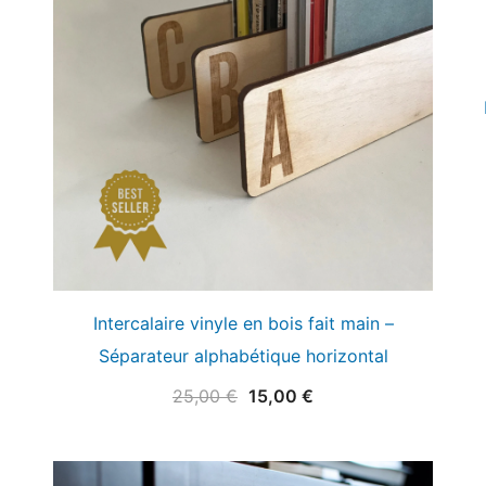
Intercalaire vinyle en bois fait main –
Séparateur alphabétique horizontal
Le
Le
25,00
€
15,00
€
prix
prix
initial
actuel
était :
est :