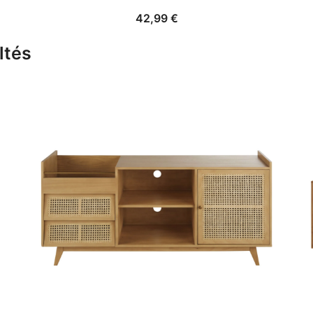
42,99
€
ltés