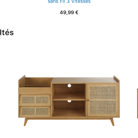
sans Fil 3 Vitesses
49,99
€
ltés