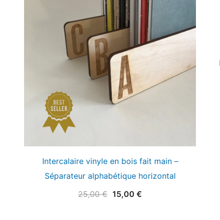
Intercalaire vinyle en bois fait main –
Séparateur alphabétique horizontal
Le
Le
25,00
€
15,00
€
prix
prix
initial
actuel