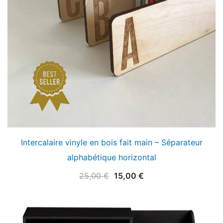
Intercalaire vinyle en bois fait main – Séparateur
alphabétique horizontal
Le
Le
25,00
€
15,00
€
prix
prix
initial
actuel
était :
est :