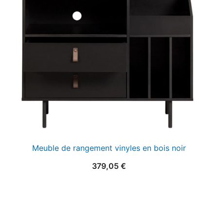
25,00 €.
15,00 €.
Meuble de rangement vinyles en bois noir
379,05
€