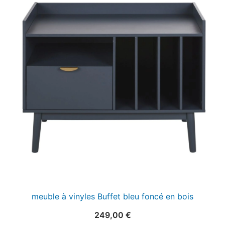
meuble à vinyles Buffet bleu foncé en bois
249,00
€