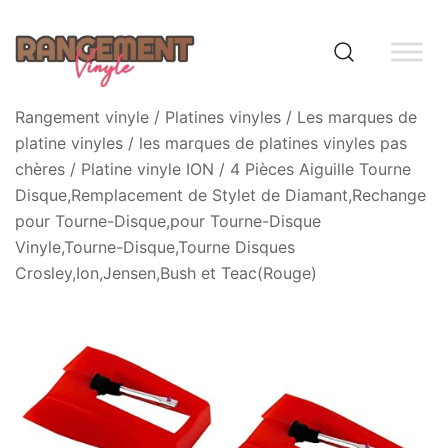
Skip
to
content
Rangement vinyle
Rangement vinyle
/
Platines vinyles
/
Les marques de
platine vinyles
/
les marques de platines vinyles pas
chères
/
Platine vinyle ION
/ 4 Pièces Aiguille Tourne
Disque,Remplacement de Stylet de Diamant,Rechange
pour Tourne-Disque,pour Tourne-Disque
Vinyle,Tourne-Disque,Tourne Disques
Crosley,Ion,Jensen,Bush et Teac(Rouge)