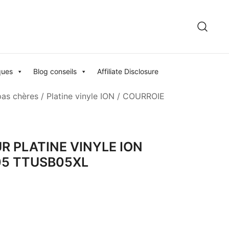
ques
Blog conseils
Affiliate Disclosure
pas chères
/
Platine vinyle ION
/ COURROIE
R PLATINE VINYLE ION
05 TTUSB05XL