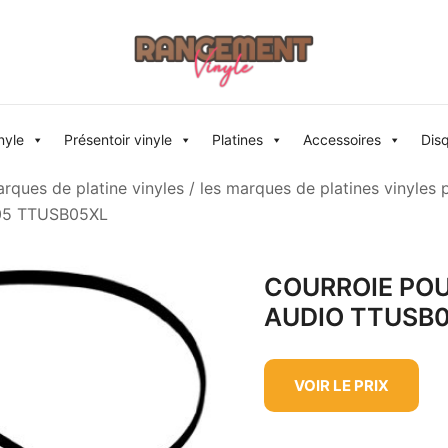
Rangement vinyle
nyle
Présentoir vinyle
Platines
Accessoires
Dis
rques de platine vinyles
/
les marques de platines vinyles 
05 TTUSB05XL
COURROIE POU
AUDIO TTUSB
VOIR LE PRIX