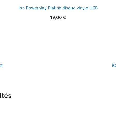
Ion Powerplay Platine disque vinyle USB
19,00
€
nt
i
ltés