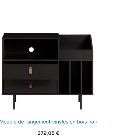
Meuble de rangement vinyles en bois noir
379,05
€