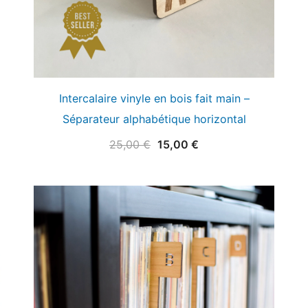
Intercalaire vinyle en bois fait main –
Séparateur alphabétique horizontal
Le
Le
25,00
€
15,00
€
prix
prix
initial
actuel
était :
est :
25,00 €.
15,00 €.