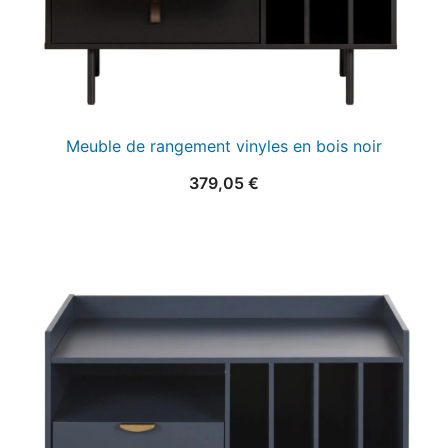
Meuble de rangement vinyles en bois noir
379,05
€