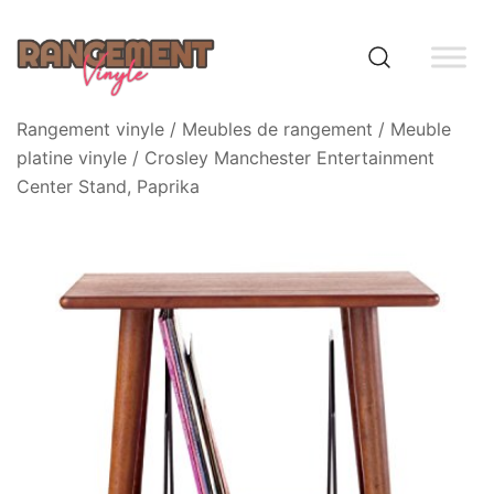
Skip
to
content
Rangement vinyle
Rangement vinyle
/
Meubles de rangement
/
Meuble
platine vinyle
/ Crosley Manchester Entertainment
Center Stand, Paprika