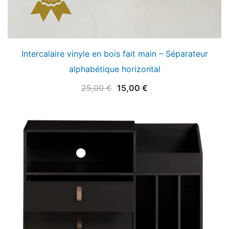
Intercalaire vinyle en bois fait main – Séparateur
alphabétique horizontal
Le
Le
25,00
€
15,00
€
prix
prix
initial
actuel
était :
est :
25,00 €.
15,00 €.