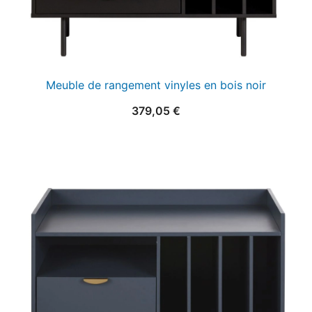
Meuble de rangement vinyles en bois noir
379,05
€