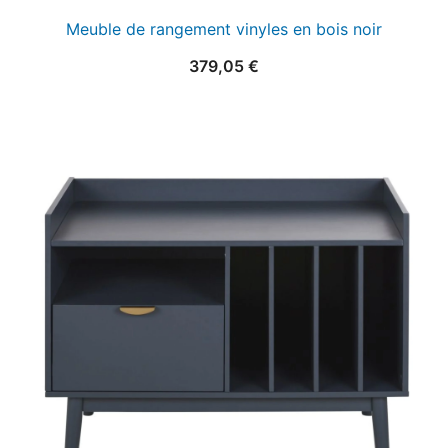
Meuble de rangement vinyles en bois noir
379,05
€