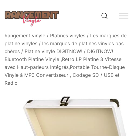
Skip
to
content
Rangement vinyle
Rangement vinyle
/
Platines vinyles
/
Les marques de
platine vinyles
/
les marques de platines vinyles pas
chères
/
Platine vinyle DIGITNOW!
/ DIGITNOW!
Bluetooth Platine Vinyle ,Retro LP Platine 3 Vitesse
avec Haut-parleurs Intégrés,Portable Tourne-Disque
Vinyle à MP3 Convertisseur , Codage SD / USB et
Radio