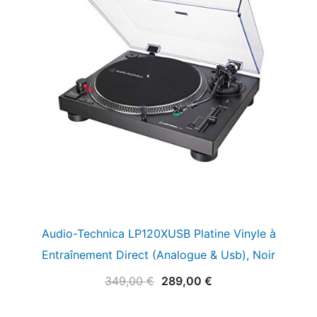
Audio-Technica LP120XUSB Platine Vinyle à
Entraînement Direct (Analogue & Usb), Noir
Le
Le
349,00
€
289,00
€
prix
prix
initial
actuel