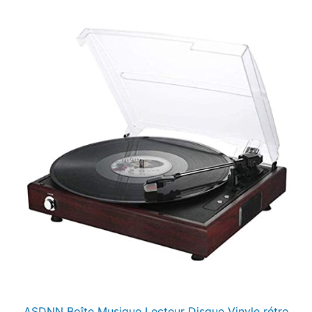
était :
est :
349,00 €.
289,00 €.
ASDNN Boîte Musique Lecteur Disque Vinyle rétro