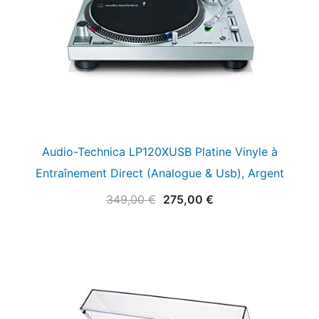
Audio-Technica LP120XUSB Platine Vinyle à
Entraînement Direct (Analogue & Usb), Argent
Le
Le
349,00
€
275,00
€
prix
prix
initial
actuel
était :
est :
349,00 €.
275,00 €.