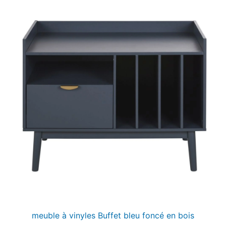
meuble à vinyles Buffet bleu foncé en bois