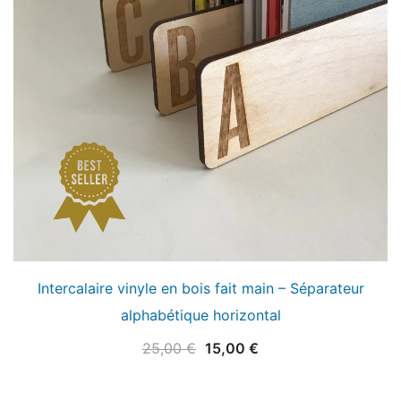
Intercalaire vinyle en bois fait main – Séparateur
alphabétique horizontal
Le
Le
25,00
€
15,00
€
prix
prix
initial
actuel