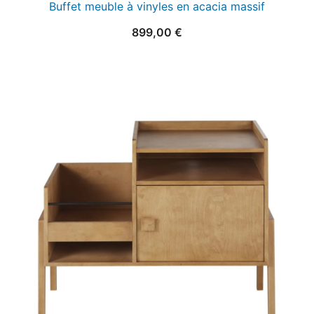
Buffet meuble à vinyles en acacia massif
899,00
€