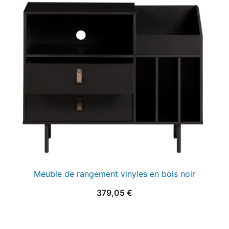
était :
est :
25,00 €.
15,00 €.
Meuble de rangement vinyles en bois noir
379,05
€