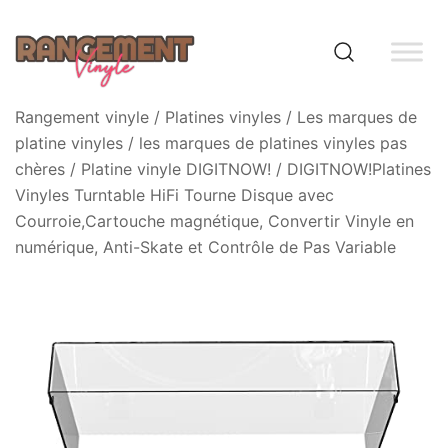
Skip
to
content
Rangement vinyle
Rangement vinyle
/
Platines vinyles
/
Les marques de
platine vinyles
/
les marques de platines vinyles pas
chères
/
Platine vinyle DIGITNOW!
/ DIGITNOW!Platines
Vinyles Turntable HiFi Tourne Disque avec
Courroie,Cartouche magnétique, Convertir Vinyle en
numérique, Anti-Skate et Contrôle de Pas Variable