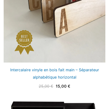
Intercalaire vinyle en bois fait main – Séparateur
alphabétique horizontal
Le
Le
25,00
€
15,00
€
prix
prix
initial
actuel
était :
est :