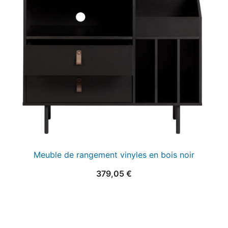
25,00 €.
15,00 €.
Meuble de rangement vinyles en bois noir
379,05
€