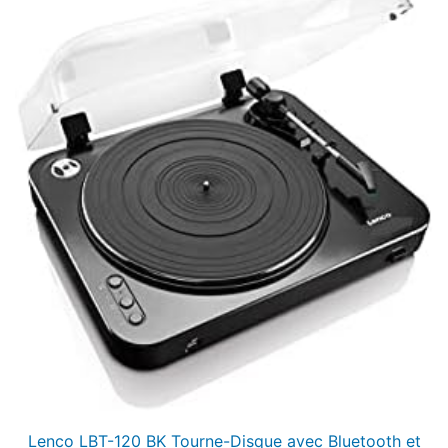
Lenco LBT-120 BK Tourne-Disque avec Bluetooth et