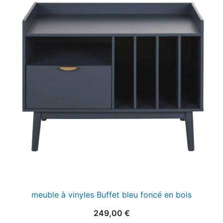
meuble à vinyles Buffet bleu foncé en bois
249,00
€