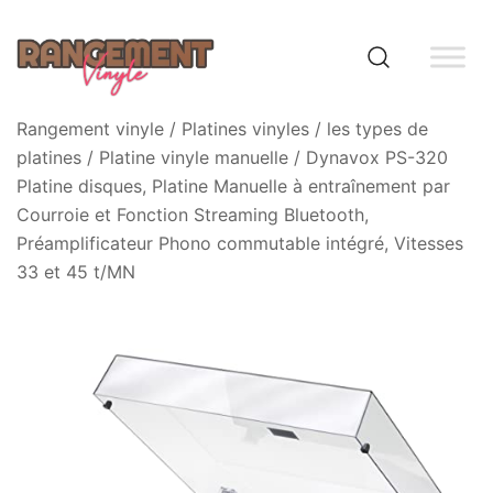
Skip
to
content
Rangement vinyle
Rangement vinyle
/
Platines vinyles
/
les types de
platines
/
Platine vinyle manuelle
/ Dynavox PS-320
Platine disques, Platine Manuelle à entraînement par
Courroie et Fonction Streaming Bluetooth,
Préamplificateur Phono commutable intégré, Vitesses
33 et 45 t/MN