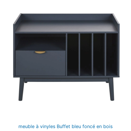
meuble à vinyles Buffet bleu foncé en bois