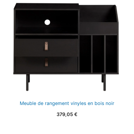
était :
est :
25,00 €.
15,00 €.
Meuble de rangement vinyles en bois noir
379,05
€