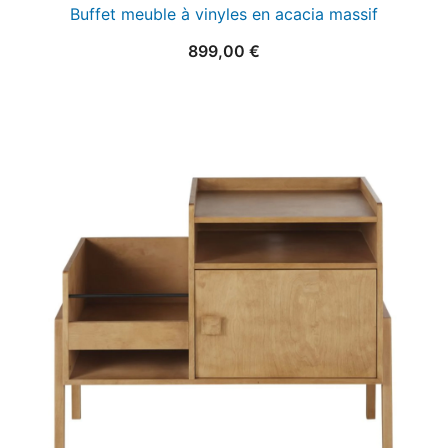
Buffet meuble à vinyles en acacia massif
899,00
€