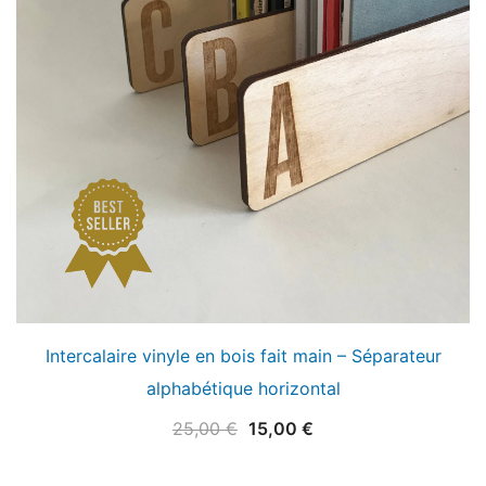
Intercalaire vinyle en bois fait main – Séparateur
alphabétique horizontal
Le
Le
25,00
€
15,00
€
prix
prix
initial
actuel