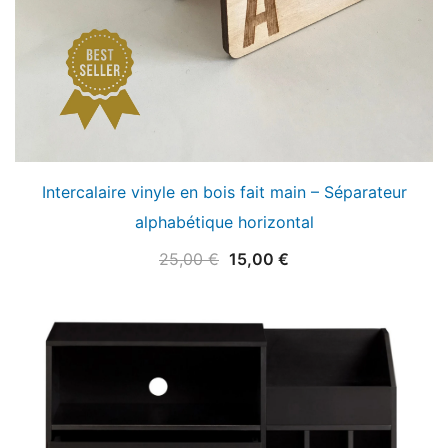
Intercalaire vinyle en bois fait main – Séparateur
alphabétique horizontal
Le
Le
25,00
€
15,00
€
prix
prix
initial
actuel
était :
est :
25,00 €.
15,00 €.