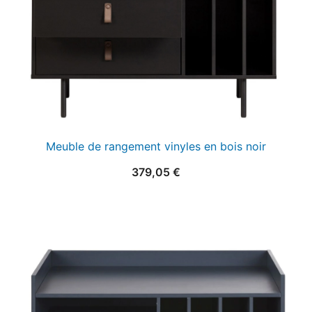
Meuble de rangement vinyles en bois noir
379,05
€