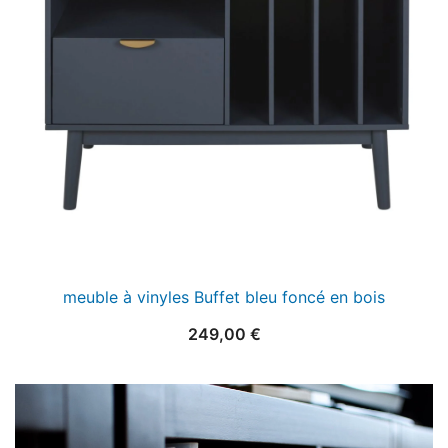
meuble à vinyles Buffet bleu foncé en bois
249,00
€