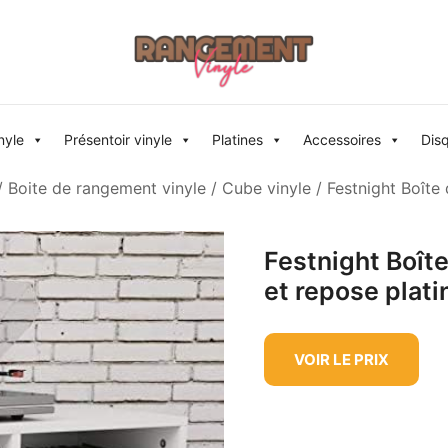
Rangement vinyle
nyle
Présentoir vinyle
Platines
Accessoires
Dis
/
Boite de rangement vinyle
/
Cube vinyle
/ Festnight Boîte
Festnight Boît
et repose plati
VOIR LE PRIX