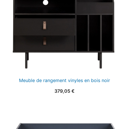
Meuble de rangement vinyles en bois noir
379,05
€