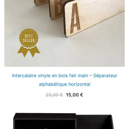
Intercalaire vinyle en bois fait main – Séparateur
alphabétique horizontal
Le
Le
25,00
€
15,00
€
prix
prix
initial
actuel
était :
est :
25,00 €.
15,00 €.