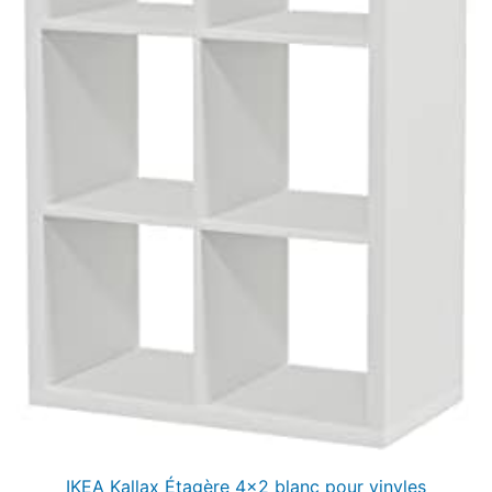
IKEA Kallax Étagère 4×2 blanc pour vinyles