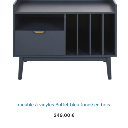
meuble à vinyles Buffet bleu foncé en bois
249,00
€