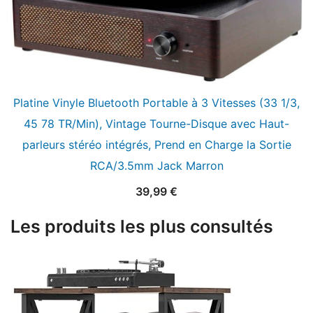
Platine Vinyle Bluetooth Portable à 3 Vitesses (33 1/3,
45 78 TR/Min), Vintage Tourne-Disque avec Haut-
parleurs stéréo intégrés, Prend en Charge la Sortie
RCA/3.5mm Jack Marron
39,99
€
Les produits les plus consultés