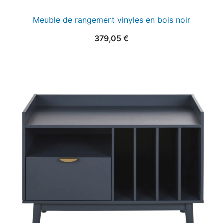
Meuble de rangement vinyles en bois noir
379,05
€