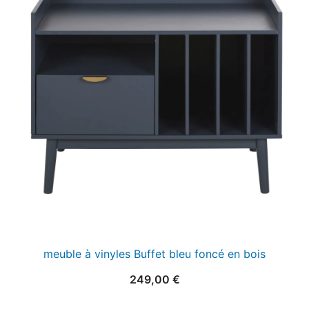
meuble à vinyles Buffet bleu foncé en bois
249,00
€