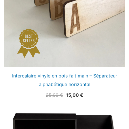
Intercalaire vinyle en bois fait main – Séparateur
alphabétique horizontal
Le
Le
25,00
€
15,00
€
prix
prix
initial
actuel
était :
est :
25,00 €.
15,00 €.