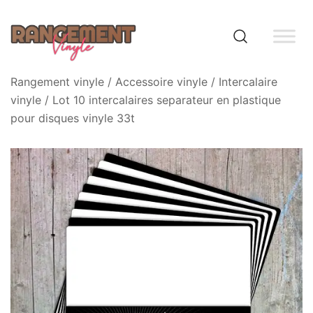
Skip
to
content
Rangement vinyle
Rangement vinyle
/
Accessoire vinyle
/
Intercalaire
vinyle
/ Lot 10 intercalaires separateur en plastique
pour disques vinyle 33t