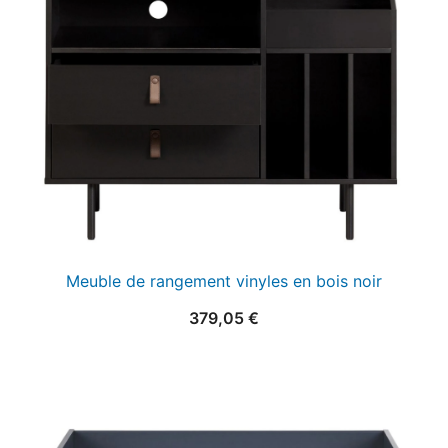
Meuble de rangement vinyles en bois noir
379,05
€