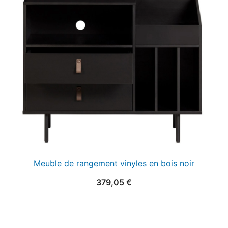
25,00 €.
15,00 €.
Meuble de rangement vinyles en bois noir
379,05
€