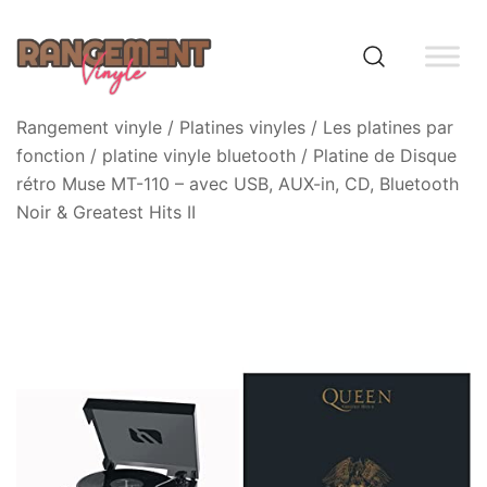
Skip
to
content
Rangement vinyle
Rangement vinyle
/
Platines vinyles
/
Les platines par
fonction
/
platine vinyle bluetooth
/ Platine de Disque
rétro Muse MT-110 – avec USB, AUX-in, CD, Bluetooth
Noir & Greatest Hits II