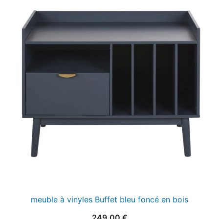
meuble à vinyles Buffet bleu foncé en bois
249,00
€