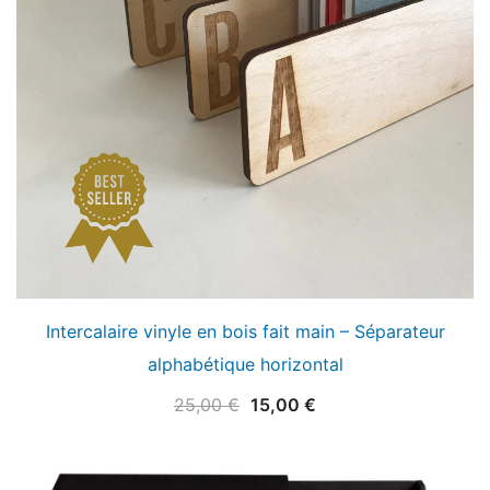
Intercalaire vinyle en bois fait main – Séparateur
alphabétique horizontal
Le
Le
25,00
€
15,00
€
prix
prix
initial
actuel
était :
est :