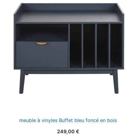
meuble à vinyles Buffet bleu foncé en bois
249,00
€