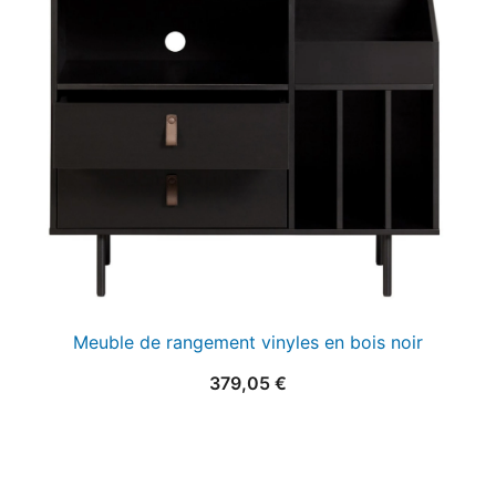
25,00 €.
15,00 €.
Meuble de rangement vinyles en bois noir
379,05
€