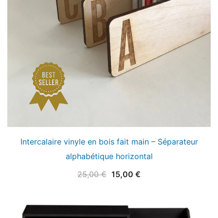
Intercalaire vinyle en bois fait main – Séparateur
alphabétique horizontal
Le
Le
25,00
€
15,00
€
prix
prix
initial
actuel
était :
est :