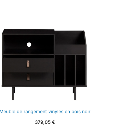
Meuble de rangement vinyles en bois noir
379,05
€