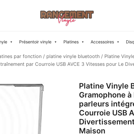
Rangement vinyle
nyle
Présentoir vinyle
Platines
Accessoires
Dis
atines par fonction
/
platine vinyle bluetooth
/ Platine Viny
entraînement par Courroie USB AVCE 3 Vitesses pour Le Dive
Platine Vinyle
Gramophone à l
parleurs intég
Courroie USB A
Divertissement 
Maison