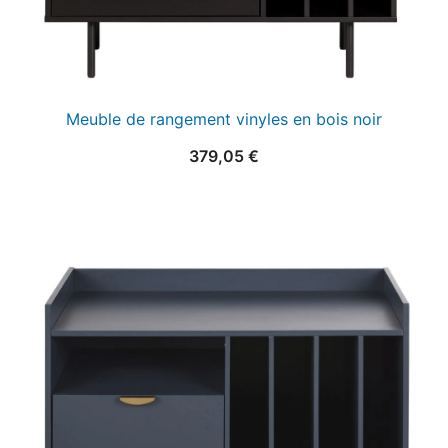
Meuble de rangement vinyles en bois noir
379,05
€