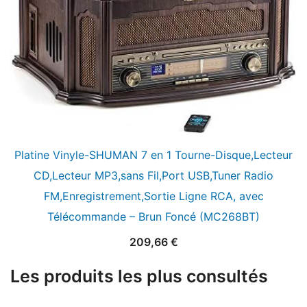
Platine Vinyle-SHUMAN 7 en 1 Tourne-Disque,Lecteur
CD,Lecteur MP3,sans Fil,Port USB,Tuner Radio
FM,Enregistrement,Sortie Ligne RCA, avec
Télécommande – Brun Foncé (MC268BT)
209,66
€
Les produits les plus consultés