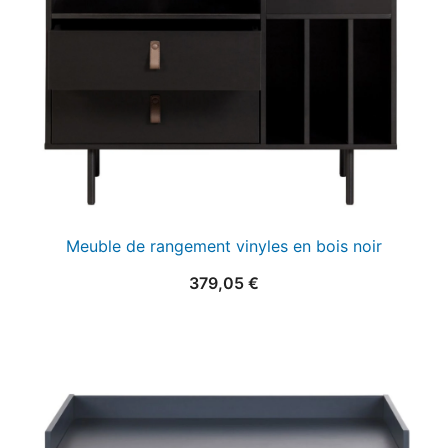
Meuble de rangement vinyles en bois noir
379,05
€