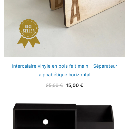
Intercalaire vinyle en bois fait main – Séparateur
alphabétique horizontal
Le
Le
25,00
€
15,00
€
prix
prix
initial
actuel
était :
est :
25,00 €.
15,00 €.