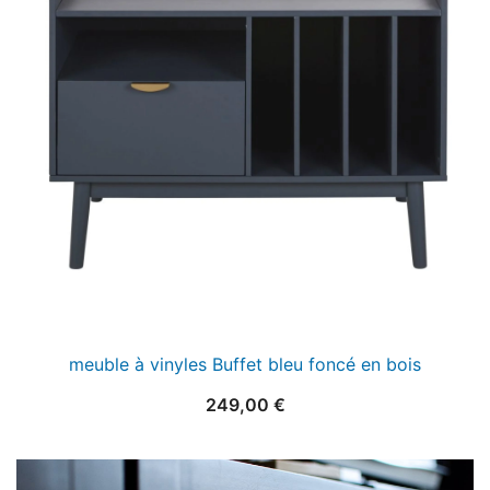
meuble à vinyles Buffet bleu foncé en bois
249,00
€