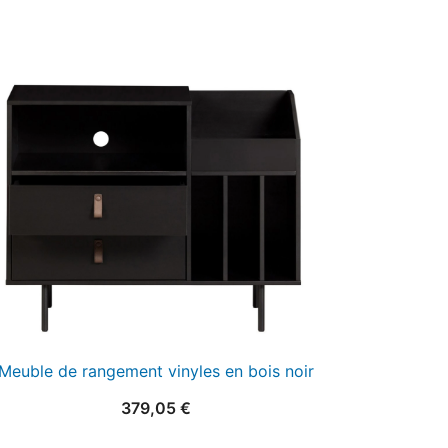
Meuble de rangement vinyles en bois noir
379,05
€