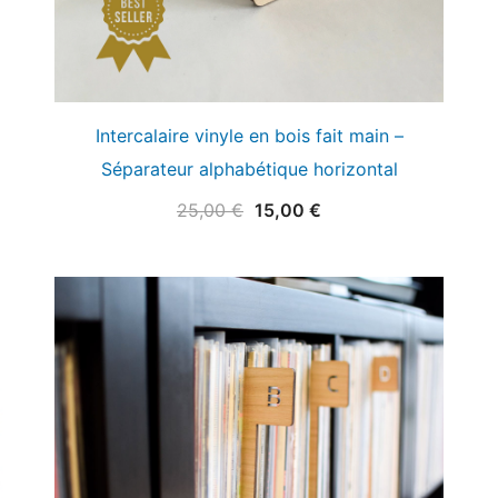
Intercalaire vinyle en bois fait main –
Séparateur alphabétique horizontal
Le
Le
25,00
€
15,00
€
prix
prix
initial
actuel
était :
est :
25,00 €.
15,00 €.