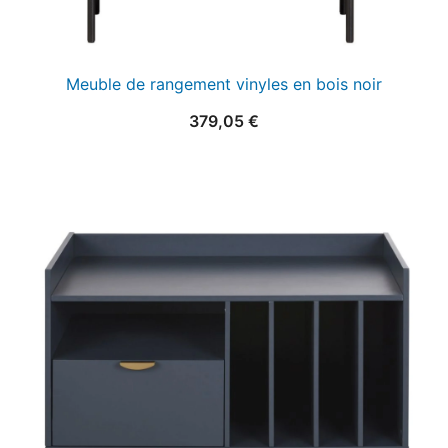
Meuble de rangement vinyles en bois noir
379,05
€