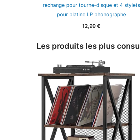
rechange pour tourne-disque et 4 stylets
pour platine LP phonographe
12,99
€
Les produits les plus consu