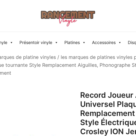
Rangement vinyle
nyle
Présentoir vinyle
Platines
Accessoires
Dis
rques de platine vinyles
/
les marques de platines vinyles 
que tournante Style Remplacement Aiguilles, Phonographe S
ement
Record Joueur 
Universel Plaq
Remplacement 
Style Électriq
Crosley ION Je