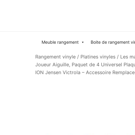
Skip
to
content
Meuble rangement
Boite de rangement vi
Rangement vinyle
/
Platines vinyles
/
Les ma
Joueur Aiguille, Paquet de 4 Universel Pla
ION Jensen Victrola – Accessoire Remplac