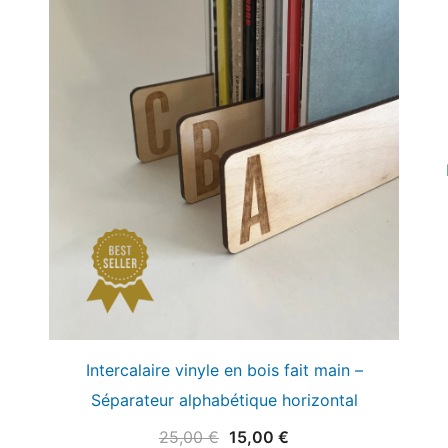
Intercalaire vinyle en bois fait main –
Séparateur alphabétique horizontal
Le
Le
25,00
€
15,00
€