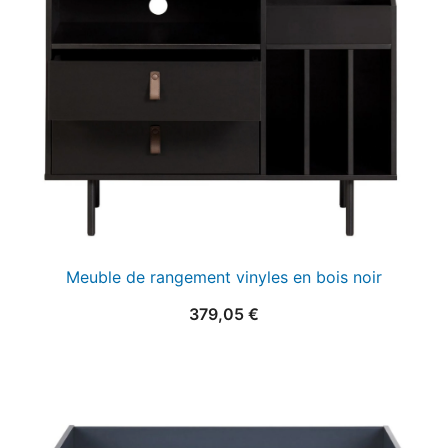
Meuble de rangement vinyles en bois noir
379,05
€