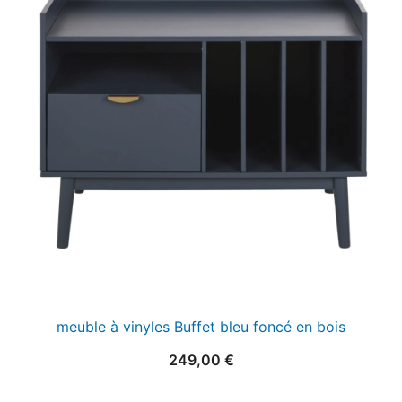
meuble à vinyles Buffet bleu foncé en bois
249,00
€