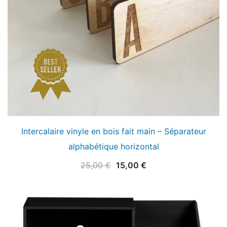
Intercalaire vinyle en bois fait main – Séparateur
alphabétique horizontal
Le
Le
25,00
€
15,00
€
prix
prix
initial
actuel
était :
est :
25,00 €.
15,00 €.