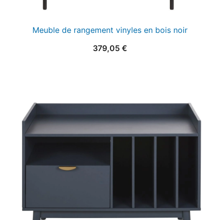
Meuble de rangement vinyles en bois noir
379,05
€