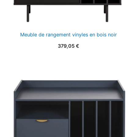
Meuble de rangement vinyles en bois noir
379,05
€