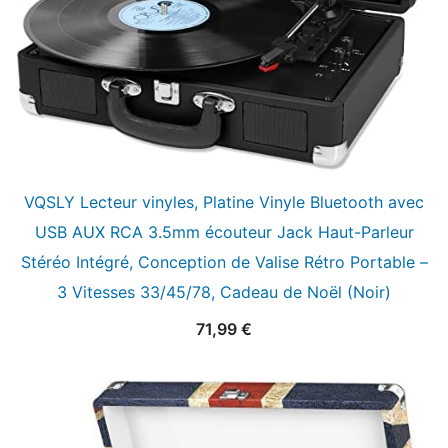
VQSLY Lecteur vinyles, Platine Vinyle Bluetooth avec
USB AUX RCA 3.5mm écouteur Jack Haut-Parleur
Stéréo Intégré, Conception de Valise Rétro Portable –
3 Vitesses 33/45/78, Cadeau de Noël (Noir)
71,99
€