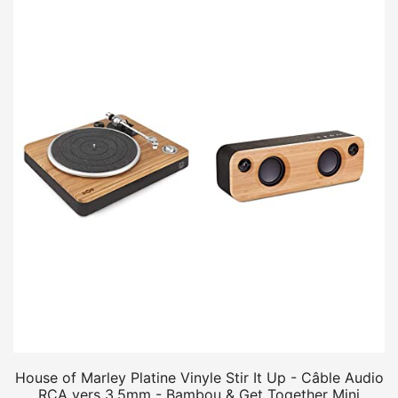
House of Marley Platine Vinyle Stir It Up - Câble Audio
RCA vers 3.5mm - Bambou & Get Together Mini