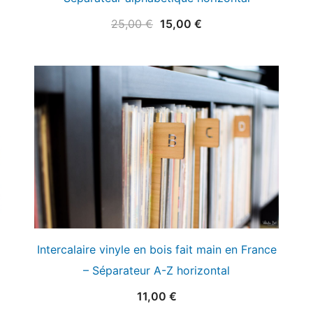
Le
Le
25,00
€
15,00
€
prix
prix
initial
actuel
était :
est :
25,00 €.
15,00 €.
Intercalaire vinyle en bois fait main en France
– Séparateur A-Z horizontal
11,00
€