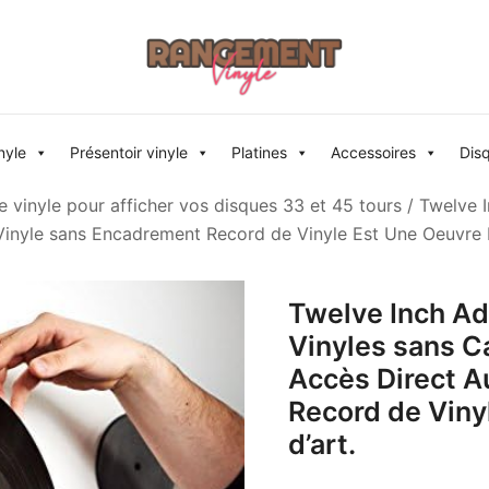
Rangement vinyle
nyle
Présentoir vinyle
Platines
Accessoires
Dis
 vinyle pour afficher vos disques 33 et 45 tours
/ Twelve I
Vinyle sans Encadrement Record de Vinyle Est Une Oeuvre D
Twelve Inch Ad
Vinyles sans Ca
Accès Direct A
Record de Viny
d’art.